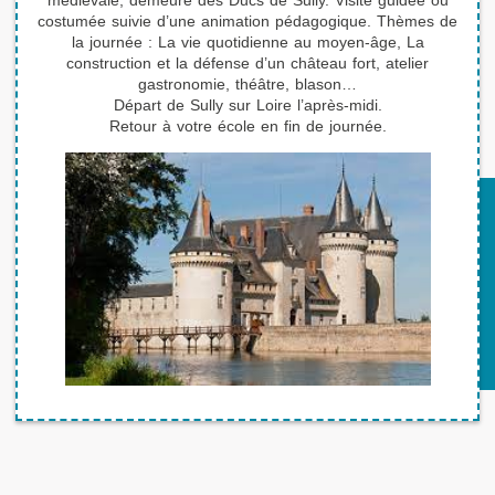
médiévale, demeure des Ducs de Sully. Visite guidée ou
costumée suivie d’une animation pédagogique. Thèmes de
Adresse
la journée : La vie quotidienne au moyen-âge, La
construction et la défense d’un château fort, atelier
Code postal
gastronomie, théâtre, blason…
Départ de Sully sur Loire l’après-midi.
Ville
Retour à votre école en fin de journée.
Tél. *
Email *
Profil
SÉJOUR
Période