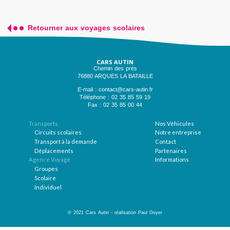
Date de début
Date de fin
Retourner aux voyages scolaires
VOTRE EFFECTIF PERSONNEL
CARS AUTIN
Chemin des prés
76880 ARQUES LA BATAILLE
Nombre d'adultes
E-mail : contact@cars-autin.fr
Téléphone : 02 35 85 59 19
Nombre d'enfants
Fax : 02 35 85 00 44
Informations complémentaires
Transports
Nos Véhicules
Circuits scolaires
Notre entreprise
Transport à la demande
Contact
Déplacements
Partenaires
Agence Voyage
Informations
Groupes
Scolaire
Individuel
© 2021 Cars Autin
-
réalisation Paul Goyer
ENVOYER
FERMER