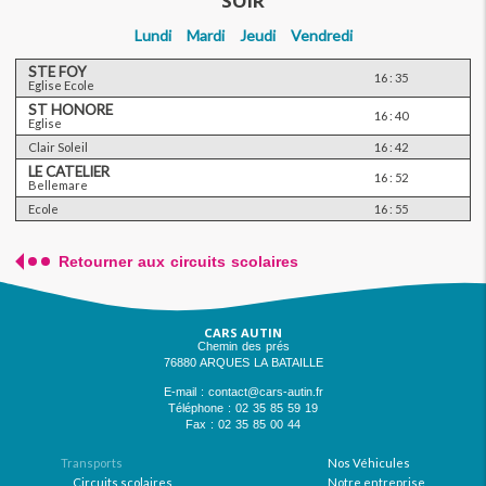
SOIR
Lundi
Mardi
Jeudi
Vendredi
STE FOY
16 : 35
Eglise Ecole
ST HONORE
16 : 40
Eglise
Clair Soleil
16 : 42
LE CATELIER
16 : 52
Bellemare
Ecole
16 : 55
Retourner aux circuits scolaires
CARS AUTIN
Chemin des prés
76880 ARQUES LA BATAILLE
E-mail : contact@cars-autin.fr
Téléphone : 02 35 85 59 19
Fax : 02 35 85 00 44
Transports
Nos Véhicules
Circuits scolaires
Notre entreprise