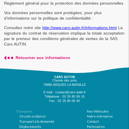
Règlement général pour la protection des données personnelles
Vos données personnelles sont protégées, pour plus 
d’informations sur la politique de confidentialité :
Consultez notre site 
http://www.cars-autin.fr/informations.html
 La 
signature du contrat de réservation implique la totale acceptation 
par le preneur des conditions générales de ventes de la SAS 
Cars AUTIN.
Retourner aux informations
CARS AUTIN
Chemin des prés
76880 ARQUES LA BATAILLE
E-mail : contact@cars-autin.fr
Téléphone : 02 35 85 59 19
Fax : 02 35 85 00 44
Transports
Nos Véhicules
Circuits scolaires
Notre entreprise
Transport à la demande
Contact
Déplacements
Partenaires